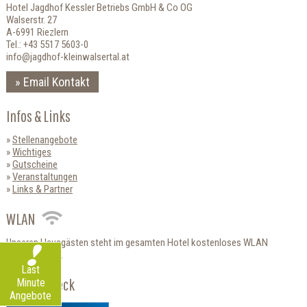
Hotel Jagdhof Kessler Betriebs GmbH & Co OG
Walserstr. 27
A-6991 Riezlern
Tel.: +43 5517 5603-0
info@jagdhof-kleinwalsertal.at
Email Kontakt
Infos & Links
Stellenangebote
Wichtiges
Gutscheine
Veranstaltungen
Links & Partner
WLAN
Unseren Hausgästen steht im gesamten Hotel kostenloses WLAN
zur Verfügung.
Last
HolidayCheck
Minute
Angebote