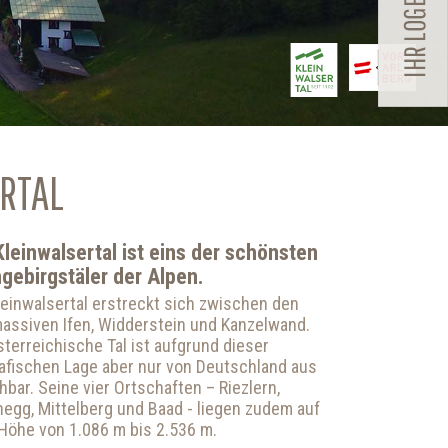
ERTAL
Kleinwalsertal ist eins der schönsten
gebirgstäler der Alpen.
leinwalsertal erstreckt sich zwischen den
assiven Ifen, Widderstein und Kanzelwand.
terreichische Tal ist aufgrund dieser
afischen Lage aber nur von Deutschland aus
hbar. Seine vier Ortschaften – Riezlern,
hegg, Mittelberg und Baad - liegen zudem auf
 Höhe von
1.086 m
bis
2.536 m
.