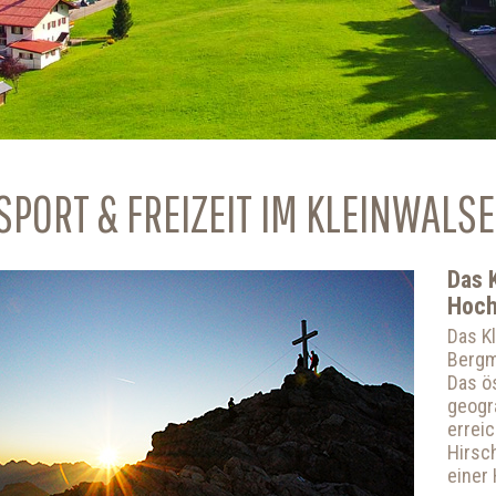
SPORT & FREIZEIT IM KLEINWALS
Das 
Hoch
Das K
Bergm
Das ös
geogr
erreic
Hirsc
einer