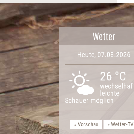
Wetter
Heute, 07.08.2026
26 °C
wechselhaft
leichte
Schauer möglich
Vorschau
Wetter-TV