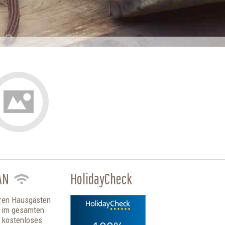
AN
HolidayCheck
ren Hausgästen
t im gesamten
 kostenloses