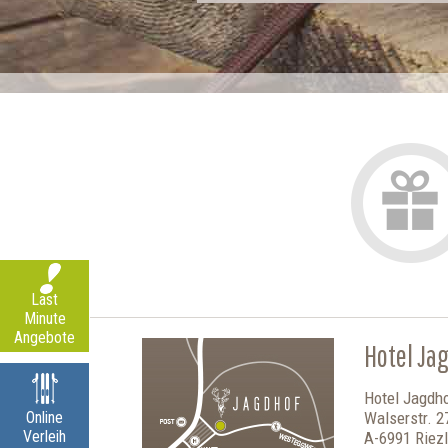
Last
Minute
Angebote
Hotel Ja
Hotel Jagdh
Online
Walserstr. 2
Verleih
A-6991 Riezl