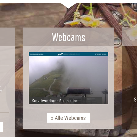
Webcams
,
S
Kanzelwandbahn Bergstation
Alle Webcams