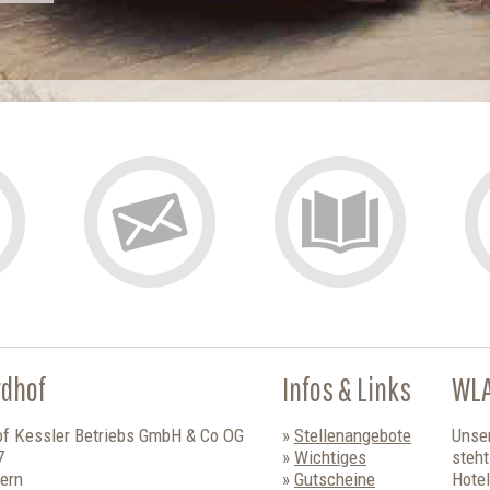
gdhof
Infos & Links
WL
of Kessler Betriebs GmbH & Co OG
Stellenangebote
Unse
7
Wichtiges
steh
ern
Gutscheine
Hotel