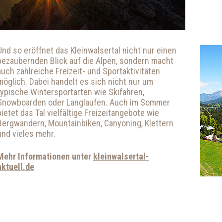
Und so eröffnet das Kleinwalsertal nicht nur einen
bezaubernden Blick auf die Alpen, sondern macht
auch zahlreiche Freizeit- und Sportaktivitäten
möglich. Dabei handelt es sich nicht nur um
typische Wintersportarten wie Skifahren,
Snowboarden oder Langlaufen. Auch im Sommer
bietet das Tal vielfältige Freizeitangebote wie
Bergwandern, Mountainbiken, Canyoning, Klettern
und vieles mehr.
Mehr Informationen unter
kleinwalsertal-
aktuell.de