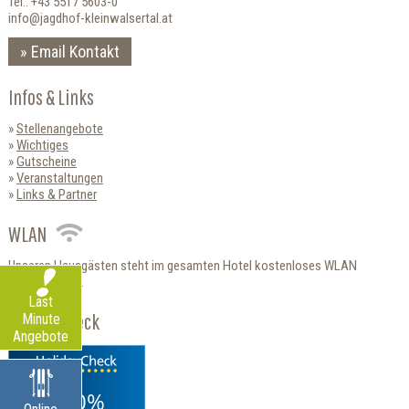
Tel.: +43 5517 5603-0
info@jagdhof-kleinwalsertal.at
Email Kontakt
Infos & Links
Stellenangebote
Wichtiges
Gutscheine
Veranstaltungen
Links & Partner
WLAN
Unseren Hausgästen steht im gesamten Hotel kostenloses WLAN
zur Verfügung.
Last
HolidayCheck
Minute
Angebote
100%