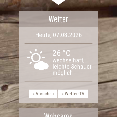
Wetter
Heute, 07.08.2026
26 °C
wechselhaft,
leichte Schauer
möglich
Vorschau
Wetter-TV
Webcams