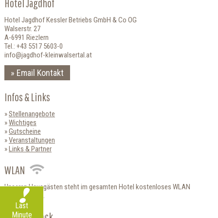
Hotel Jagdhof
Hotel Jagdhof Kessler Betriebs GmbH & Co OG
Walserstr. 27
A-6991 Riezlern
Tel.: +43 5517 5603-0
info@jagdhof-kleinwalsertal.at
Email Kontakt
Infos & Links
Stellenangebote
Wichtiges
Gutscheine
Veranstaltungen
Links & Partner
WLAN
Unseren Hausgästen steht im gesamten Hotel kostenloses WLAN
zur Verfügung.
Last
HolidayCheck
Minute