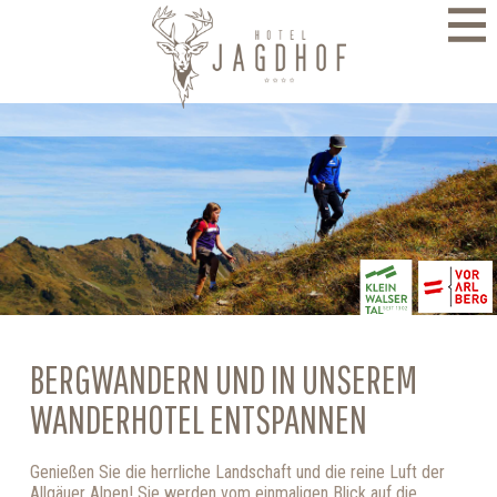
direkt zur Navigation
direkt zum Inhalt
BERGWANDERN UND IN UNSEREM
WANDERHOTEL ENTSPANNEN
Genießen Sie die herrliche Landschaft und die reine Luft der
Allgäuer Alpen! Sie werden vom einmaligen Blick auf die