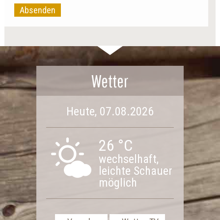
Absenden
Wetter
Heute, 07.08.2026
26 °C
wechselhaft,
leichte Schauer
möglich