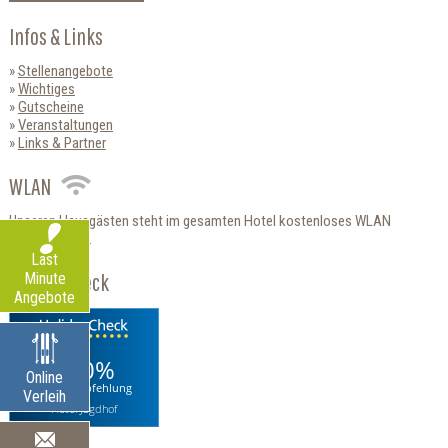
Infos & Links
Stellenangebote
Wichtiges
Gutscheine
Veranstaltungen
Links & Partner
WLAN
Unseren Hausgästen steht im gesamten Hotel kostenloses WLAN
zur Verfügung.
Last
HolidayCheck
Minute
Angebote
100%
Online
Weiterempfehlung
Verleih
Hotel Jagdhof