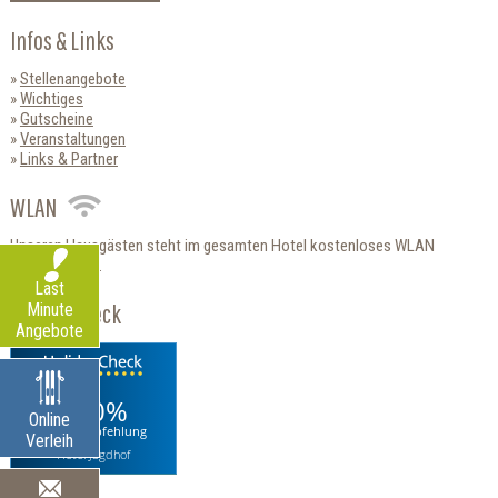
Infos & Links
Stellenangebote
Wichtiges
Gutscheine
Veranstaltungen
Links & Partner
WLAN
Unseren Hausgästen steht im gesamten Hotel kostenloses WLAN
zur Verfügung.
Last
HolidayCheck
Minute
Angebote
100%
Online
Weiterempfehlung
Verleih
Hotel Jagdhof